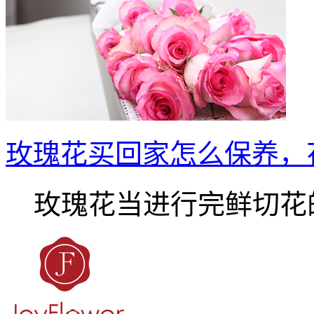
玫瑰花买回家怎么保养，
玫瑰花当进行完鲜切花的.