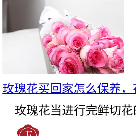
玫瑰花买回家怎么保养，
玫瑰花当进行完鲜切花的.