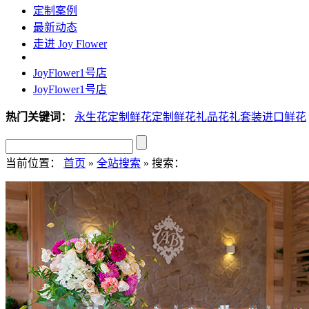
定制案例
最新动态
走进 Joy Flower
JoyFlower1号店
JoyFlower1号店
热门关键词：
永生花定制
鲜花定制
鲜花礼品
花礼套装
进口鲜花
当前位置：
首页
»
全站搜索
» 搜索：