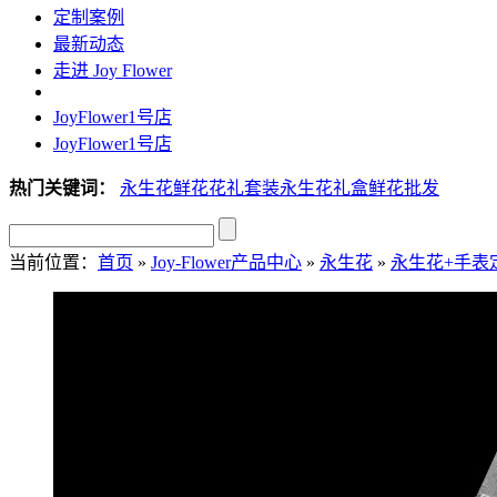
定制案例
最新动态
走进 Joy Flower
JoyFlower1号店
JoyFlower1号店
热门关键词：
永生花
鲜花
花礼套装
永生花礼盒
鲜花批发
当前位置：
首页
»
Joy-Flower产品中心
»
永生花
»
永生花+手表