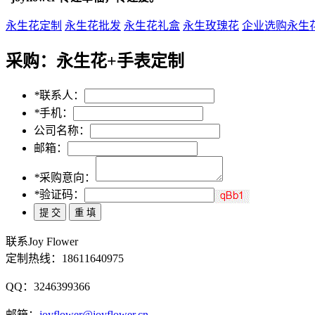
永生花定制
永生花批发
永生花礼盒
永生玫瑰花
企业选购永生
采购：
永生花+手表定制
*
联系人：
*
手机：
公司名称：
邮箱：
*
采购意向：
*
验证码：
联系Joy Flower
定制热线：
18611640975
QQ：3246399366
邮箱：
joyflower@joyflower.cn